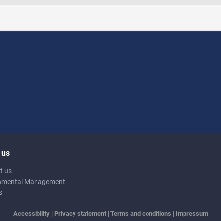
 us
t us
nmental Management
s
Accessibility
|
Privacy statement
|
Terms and conditions
|
Impressum