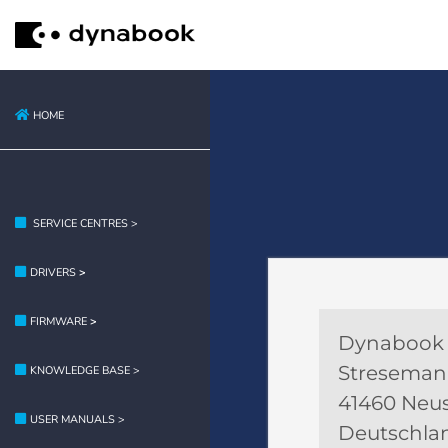
HOME
SERVICE CENTRES >
DRIVERS
>
FIRMWARE
>
Dynabook
Streseman
KNOWLEDGE BASE >
41460 Neu
USER MANUALS >
Deutschla