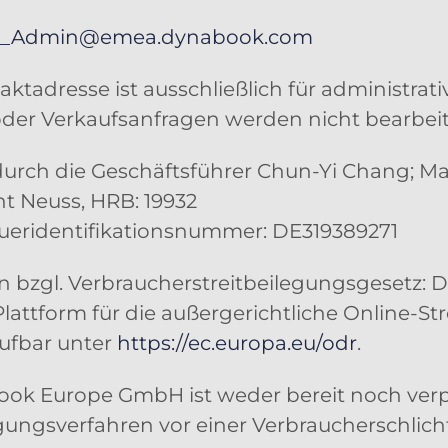
_Admin@emea.dynabook.com
aktadresse ist ausschließlich für administra
oder Verkaufsanfragen werden nicht bearbeit
durch die Geschäftsführer Chun-Yi Chang; M
t Neuss, HRB: 19932
ueridentifikationsnummer: DE319389271
n bzgl. Verbraucherstreitbeilegungsgesetz:
 Plattform für die außergerichtliche Online-S
rufbar unter
https://ec.europa.eu/odr
.
ok Europe GmbH ist weder bereit noch verpf
egungsverfahren vor einer Verbraucherschlich