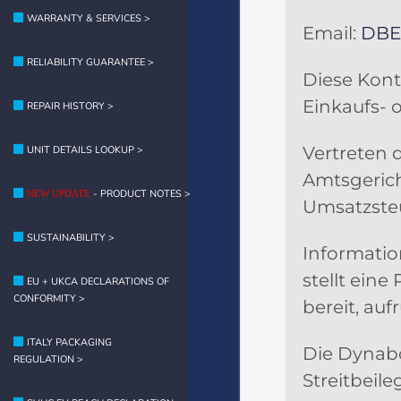
WARRANTY & SERVICES >
Email:
DBE
RELIABILITY GUARANTEE >
Diese Kont
Einkaufs- 
REPAIR HISTORY >
Vertreten 
UNIT DETAILS LOOKUP >
Amtsgerich
- PRODUCT NOTES >
NEW UPDATE
Umsatzste
SUSTAINABILITY >
Informatio
stellt eine
EU + UKCA DECLARATIONS OF
CONFORMITY >
bereit, auf
ITALY PACKAGING
Die Dynabo
REGULATION >
Streitbeil