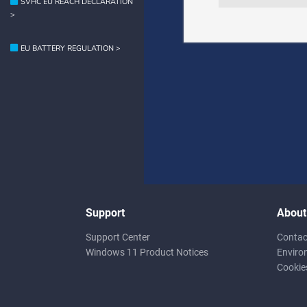
SVHC EU REACH DECLARATION
>
EU BATTERY REGULATION >
Support
About
Support Center
Contac
Windows 11 Product Notices
Enviro
Cookie